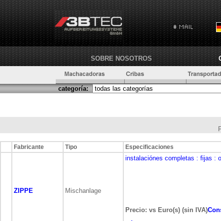
SOBRE NOSOTROS
categoría:
Fabricante
Tipo
Especificaciones
instalaciónes completas
: fijas
: 
ZIPPE
Mischanlage
Precio: vs Euro(s) (sin IVA)
Cons