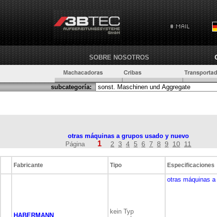
SOBRE NOSOTROS
subcategoría:
otras máquinas a grupos usado y nuevo
1
2
3
4
5
6
7
8
9
10
11
Página
Fabricante
Tipo
Especificaciones
otras máquinas a
kein Typ
HABERMANN