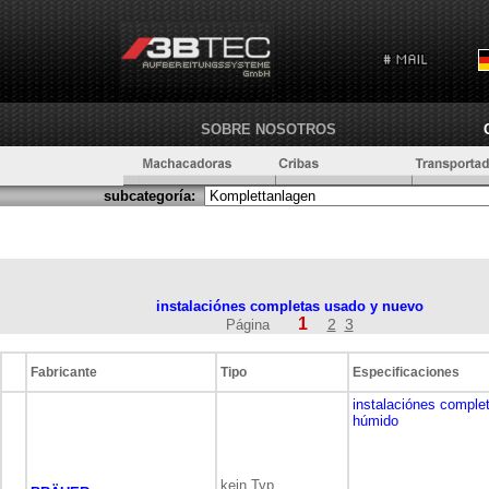
SOBRE NOSOTROS
subcategoría:
instalaciónes completas usado y nuevo
1
2
3
Página
Fabricante
Tipo
Especificaciones
instalaciónes comple
húmido
kein Typ