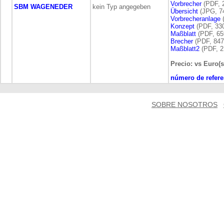
Vorbrecher
(PDF, 
SBM WAGENEDER
kein Typ angegeben
Übersicht
(JPG, 7
Vorbrecheranlage
(
Konzept
(PDF, 330
Maßblatt
(PDF, 65
Brecher
(PDF, 847
Maßblatt2
(PDF, 2
Precio: vs Euro(s
número de refere
SOBRE NOSOTROS