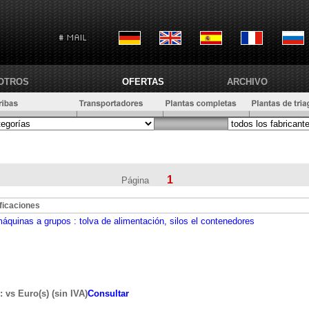
OTROS
OFERTAS
ARCHIVO
1
Página
ficaciones
máquinas a grupos
: tolva de alimentación, silos el contenedores
: vs Euro(s) (sin IVA)
Consultar