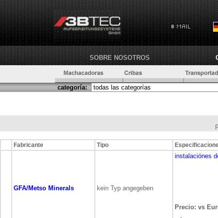
SOBRE NOSOTROS
categoría:
Fabricante
Tipo
Especificacion
instalaciónes d
GFA/Metso Minerals
kein Typ angegeben
Precio: vs Eur