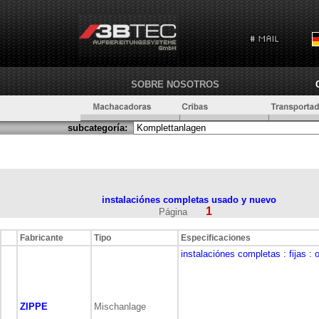
SOBRE NOSOTROS
subcategoría:
instalaciónes completas usado y nuevo
1
Página
Fabricante
Tipo
Especificaciones
instalaciónes completas
: fijas
: 
ZIPPE
Mischanlage