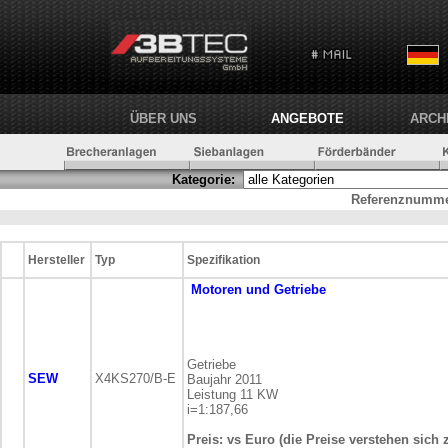
ÜBER UNS
ANGEBOTE
ARCH
Kategorie:
Referenznumme
Hersteller
Typ
Spezifikation
Motoren und Getriebe
Getriebe
SEW
X4KS270/B-E
Baujahr 2011
Leistung 11 KW
i=1:187,66
Preis: vs Euro (die Preise verstehen sich 