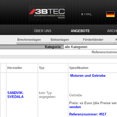
ÜBER UNS
ANGEBOTE
ARCH
Kategorie:
Referenznumme
Hersteller
Typ
Spezifikation
Motoren und Getriebe
SANDVIK-
kein Typ
Getriebe
SVEDALA
angegeben
Preis: vs Euro (die Preise ve
senden
Referenznummer:
4917