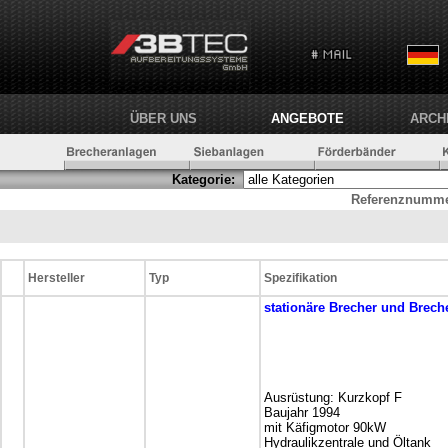
ÜBER UNS
ANGEBOTE
ARCH
Kategorie:
Referenznumme
Hersteller
Typ
Spezifikation
stationäre
Brecher und Brech
Ausrüstung: Kurzkopf F
Baujahr 1994
mit Käfigmotor 90kW
Hydraulikzentrale und Öltank