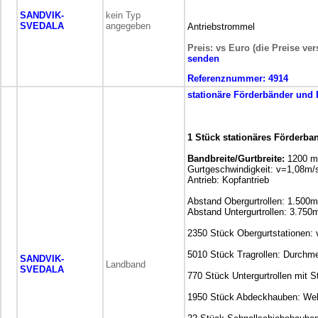
SANDVIK-
kein Typ
SVEDALA
angegeben
Antriebstrommel
Preis: vs Euro (die Preise ve
senden
Referenznummer:
4914
stationäre
Förderbänder und 
1 Stück stationäres Förderba
Bandbreite/Gurtbreite:
1200 
Gurtgeschwindigkeit: v=1,08m/
Antrieb: Kopfantrieb
Abstand Obergurtrollen: 1.500
Abstand Untergurtrollen: 3.75
2350 Stück Obergurtstationen: v
5010 Stück Tragrollen: Durch
SANDVIK-
Landband
SVEDALA
770 Stück Untergurtrollen mit
1950 Stück Abdeckhauben: We