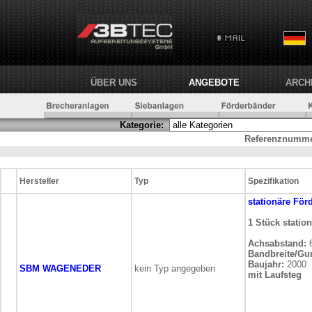
ÜBER UNS
ANGEBOTE
ARCH
Kategorie:
Referenznumme
Hersteller
Typ
Spezifikation
stationäre
För
1 Stück statio
Achsabstand:
6
Bandbreite/Gur
Baujahr:
2000
SBM WAGENEDER
kein Typ angegeben
mit Laufsteg