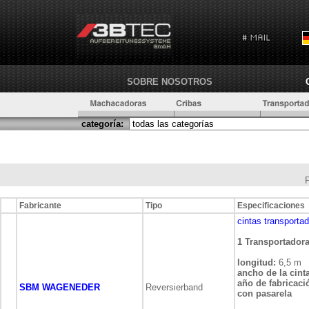
SOBRE NOSOTROS
categoría:
Fabricante
Tipo
Especificaciones
cintas transporta
1 Transportadora 
longitud:
6,5 m
ancho de la cinta
año de fabricaci
SBM WAGENEDER
Reversierband
con pasarela