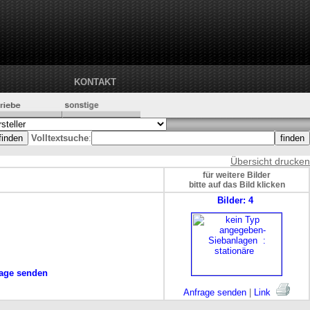
KONTAKT
Volltextsuche
:
Übersicht drucken
für weitere Bilder
bitte auf das Bild klicken
Bilder: 4
age senden
Anfrage senden
|
Link