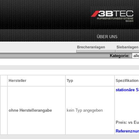
ÜBER UNS
Kategorie:
Hersteller
Typ
Spezifikation
stationäre
S
ohne Herstellerangabe
kein Typ angegeben
Preis: vs Eu
Referenznu