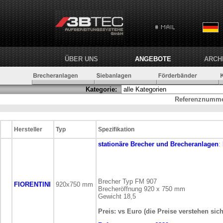
ÜBER UNS
ANGEBOTE
ARCH
Kategorie:
Referenznumme
Hersteller
Typ
Spezifikation
stationäre
Brecher und Brecheranlagen
:
Brecher Typ FM 907
FIORENTINI
920x750 mm
Brecheröffnung 920 x 750 mm
Gewicht 18,5
Preis: vs Euro (die Preise verstehen sic