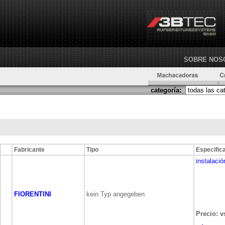
SOBRE NOS
categoría:
Fabricante
Tipo
Especific
instalació
FIORENTINI
kein Typ angegeben
Precio: v