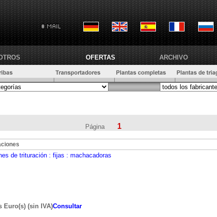
OTROS
OFERTAS
ARCHIVO
1
Página
aciones
nes de trituración
: fijas
: machacadoras
s Euro(s) (sin IVA)
Consultar