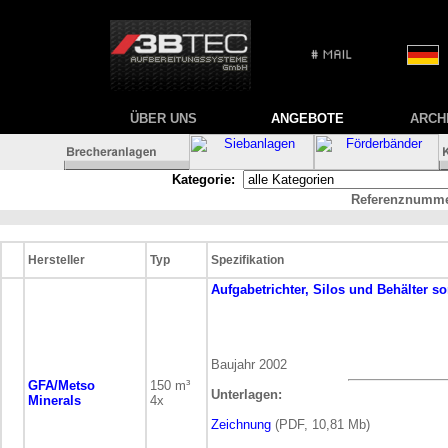
ÜBER UNS
ANGEBOTE
ARCH
Kategorie:
Referenznumme
Hersteller
Typ
Spezifikation
Aufgabetrichter, Silos und Behälter
so
Baujahr 2002
GFA/Metso
150 m³
Unterlagen:
Minerals
4x
Zeichnung
(PDF, 10,81 Mb)