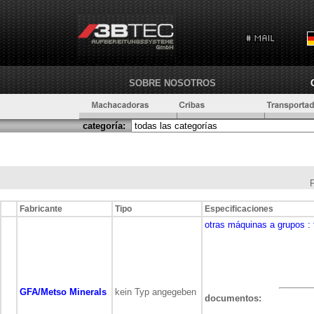
SOBRE NOSOTROS
categoría:
Fabricante
Tipo
Especificaciones
otras máquinas a grupos
:
GFA/Metso Minerals
kein Typ angegeben
documentos: