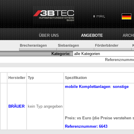
ÜBER UNS
ANGEBOTE
ARCH
Kategorie:
Referenznumme
Hersteller
Typ
Spezifikation
mobile
Komplettanlagen
:
sonstige
BRÄUER
kein Typ angegeben
Preis: vs Euro (die Preise verstehen 
Referenznummer:
6643