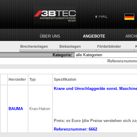
ÜBER UNS
ANGEBOTE
ARCH
Kategorie:
Referenznumme
Hersteller
Typ
Spezifikation
Krane und Umschlaggeräte
sonst. Maschin
BAUMA
Kran-Haken
Preis: vs Euro (die Preise verstehen sich z
Referenznummer:
6662