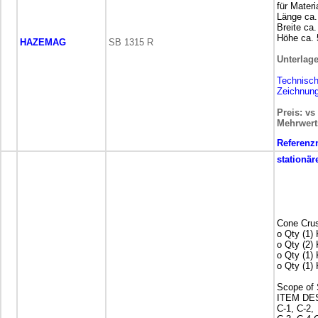
für Materi
Länge ca
Breite ca
Höhe ca.
HAZEMAG
SB 1315 R
Unterlag
Technisc
Zeichnun
Preis: vs
Mehrwert
Referen
stationär
Cone Crus
o Qty (1)
o Qty (2)
o Qty (1)
o Qty (1)
Scope of 
ITEM DE
C-1, C-2,