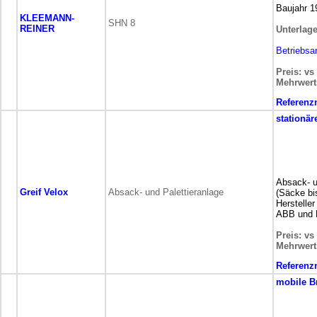
Baujahr 1
KLEEMANN-
SHN 8
REINER
Unterlag
Betriebsa
Preis: vs
Mehrwert
Referen
stationär
Absack- u
Greif Velox
Absack- und Palettieranlage
(Säcke bi
Hersteller
ABB und 
Preis: vs
Mehrwert
Referen
mobile
B