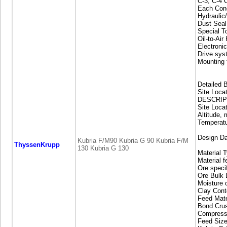
C-3, C-4 
Each Cone
Hydraulic
Dust Seal
Special T
Oil-to-Ai
Electron
Drive sys
Mounting 
Detailed 
Site Loca
DESCRIP
Site Loca
Altitude,
Temperatu
Design D
Kubria F/M90 Kubria G 90 Kubria F/M
ThyssenKrupp
130 Kubria G 130
Material 
Material 
Ore speci
Ore Bulk 
Moisture 
Clay Cont
Feed Mate
Bond Crus
Compress
Feed Siz