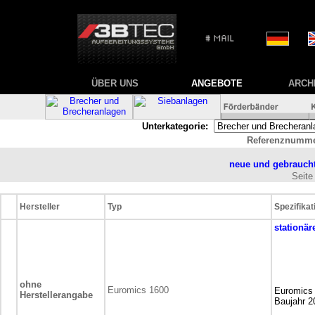
ÜBER UNS
ANGEBOTE
ARCH
Unterkategorie:
Referenznumme
neue und gebrauch
Sei
Hersteller
Typ
Spezifikat
stationär
ohne
Euromics 1600
Euromics
Herstellerangabe
Baujahr 2