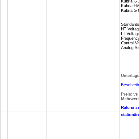
Kubria G
Kubria F
Kubria G
Standard
HT Voltag
LT Voltag
Frequenc
Control V
Analog Si
Unterlag
Beschrei
Preis: vs
Mehrwert
Referen
stationär