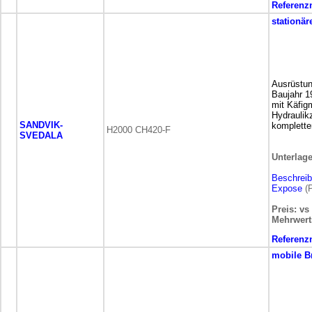
Referen
stationär
Ausrüstun
Baujahr 1
mit Käfig
Hydraulik
SANDVIK-
komplette
H2000 CH420-F
SVEDALA
Unterlag
Beschrei
Expose
(P
Preis: vs
Mehrwert
Referen
mobile
B