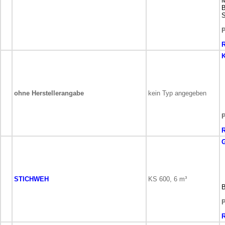
M
B
S
P
K
ohne Herstellerangabe
kein Typ angegeben
P
STICHWEH
KS 600, 6 m³
B
P