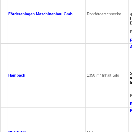
Förderanlagen Maschinenbau Gmb
Rohrförderschnecke
4
L
D
P
A
S
Hambach
1350 m³ Inhalt Silo
m
I
P