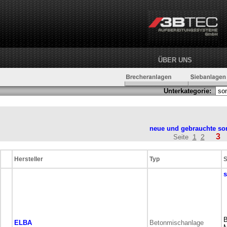
ÜBER UNS
Unterkategorie:
neue und gebrauchte
so
3
1
2
Seite
Hersteller
Typ
S
s
B
ELBA
Betonmischanlage