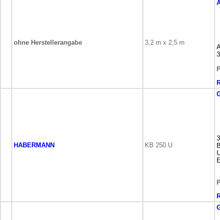
A
ohne Herstellerangabe
3,2 m x 2,5 m
A
3
P
3
HABERMANN
KB 250 U
B
U
E
P