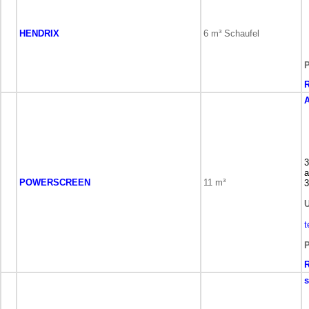
HENDRIX
6 m³ Schaufel
P
A
3
a
POWERSCREEN
11 m³
3
U
t
P
s