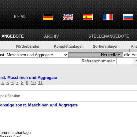
ANGEBOTE
ARCHIV
STELLENANGEBOTE
Hersteller:
Referenznummer:
nst. Maschinen und Aggregate
4
5
6
7
8
9
10
11
pezifikation
onstige
sonst. Maschinen und Aggregate
etonmischanlage