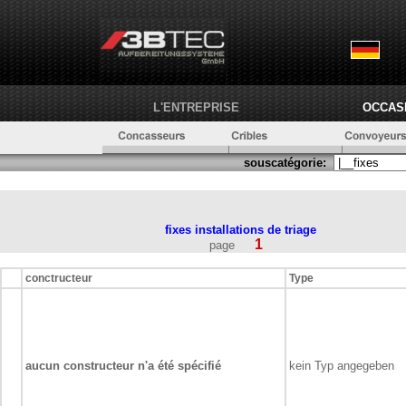
L'ENTREPRISE
OCCAS
souscatégorie:
fixes
installations de triage
1
page
conctructeur
Type
aucun constructeur n'a été spécifié
kein Typ angegeben