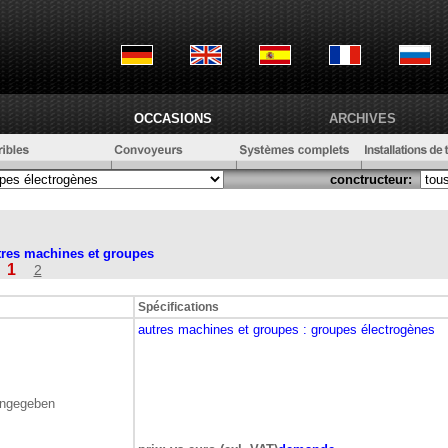
OCCASIONS
ARCHIVES
conctructeur:
tres machines et groupes
1
2
Spécifications
autres machines et groupes
: groupes électrogènes
angegeben