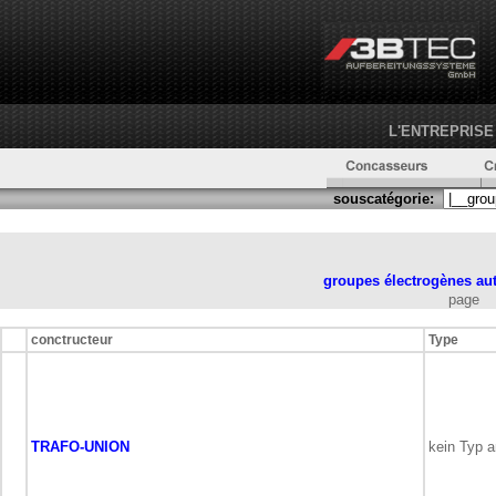
L'ENTREPRISE
souscatégorie:
groupes électrogènes
au
page
conctructeur
Type
TRAFO-UNION
kein Typ 