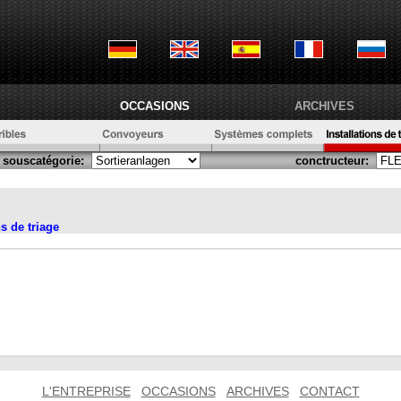
OCCASIONS
ARCHIVES
souscatégorie:
conctructeur:
ns de triage
L'ENTREPRISE
OCCASIONS
ARCHIVES
CONTACT