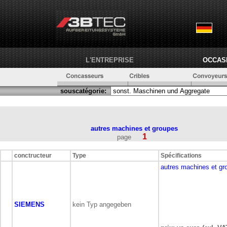
L'ENTREPRISE
OCCAS
souscatégorie:
autres machines et groupes
1
page
conctructeur
Type
Spécifications
autres machines et gr
SIEMENS
kein Typ angegeben