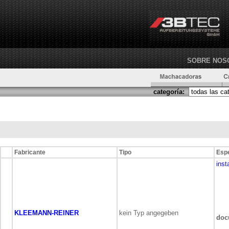
SOBRE NOS
categoría:
Fabricante
Tipo
Espe
inst
KLEEMANN-REINER
kein Typ angegeben
doc