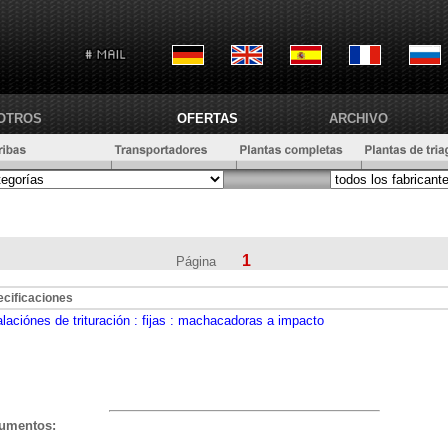
OTROS
OFERTAS
ARCHIVO
1
Página
cificaciones
alaciónes de trituración
: fijas
: machacadoras a impacto
umentos: