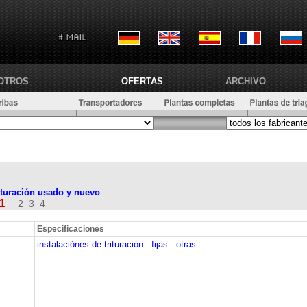
OTROS
OFERTAS
ARCHIVO
rituración usado y nuevo
1
2
3
4
Especificaciones
instalaciónes de trituración
: fijas
: otras