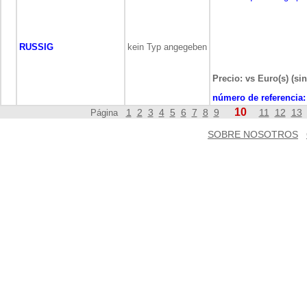
RUSSIG
kein Typ angegeben
Precio: vs Euro(s) (sin
número de referencia:
10
1
2
3
4
5
6
7
8
9
11
12
13
Página
SOBRE NOSOTROS