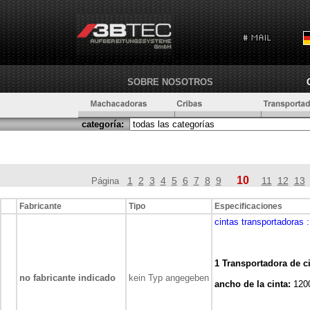
SOBRE NOSOTROS
categoría:
10
1
2
3
4
5
6
7
8
9
11
12
13
Página
Fabricante
Tipo
Especificaciones
cintas transportadoras
1 Transportadora de c
no fabricante indicado
kein Typ angegeben
ancho de la cinta:
120