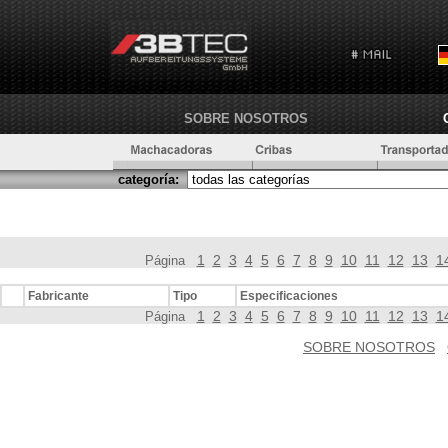
SOBRE NOSOTROS
categoría:
1
2
3
4
5
6
7
8
9
10
11
12
13
1
Página
Fabricante
Tipo
Especificaciones
1
2
3
4
5
6
7
8
9
10
11
12
13
1
Página
SOBRE NOSOTROS