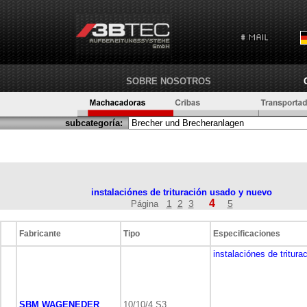
SOBRE NOSOTROS
subcategoría:
instalaciónes de trituración usado y nuevo
4
1
2
3
5
Página
Fabricante
Tipo
Especificaciones
instalaciónes de tritura
SBM WAGENEDER
10/10/4 S3