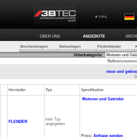
ÜBER UNS
ANGEBOTE
ARCH
Unterkategorie:
Referenznumme
neue und gebra
S
Hersteller
Typ
Spezifikation
Motoren und Getriebe
kein Typ
FLENDER
angegeben
Preis:
Anfrage senden