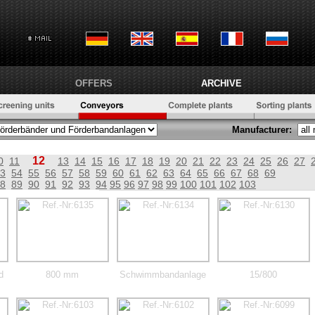
OFFERS
ARCHIVE
Manufacturer:
12
0
11
13
14
15
16
17
18
19
20
21
22
23
24
25
26
27
3
54
55
56
57
58
59
60
61
62
63
64
65
66
67
68
69
8
89
90
91
92
93
94
95
96
97
98
99
100
101
102
103
d
800 mm
Schwimmbandanlage
15/800