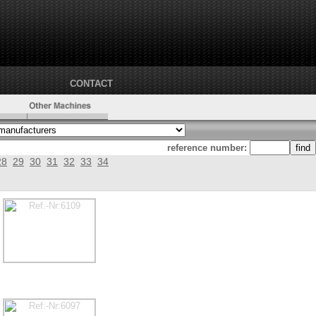
CONTACT
reference number:
28
29
30
31
32
33
34