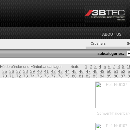
ABOUT US
subcategories:
1
2
3
4
5
6
7
8
9
1
Förderbänder und Förderbandanlagen
Seite
35
36
37
38
39
40
41
42
43
44
45
46
47
48
49
50
51
52
5
70
71
72
73
74
75
76
77
78
79
80
81
82
83
84
85
86
87
8
Schwenkhaldenban