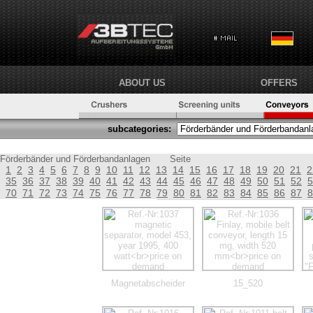
ABOUT US
OFFERS
subcategories:
Förderbänder und Förderbandanlagen
Seite
1
2
3
4
5
6
7
8
9
10
11
12
13
14
15
16
17
18
19
20
21
2
35
36
37
38
39
40
41
42
43
44
45
46
47
48
49
50
51
52
5
70
71
72
73
74
75
76
77
78
79
80
81
82
83
84
85
86
87
8
Magnetabscheider
15_520