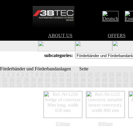
ABOUT US
OFFERS
subcategories:
Förderbänder und Förderbandanlagen
Seite
1
2
3
4
5
6
7
8
9
10
11
12
13
14
15
16
17
18
19
20
21
2
35
36
37
38
39
40
41
42
43
44
45
46
47
48
49
50
51
52
5
70
71
72
73
74
75
76
77
78
79
80
81
82
83
84
85
86
87
8
650mm
800mm