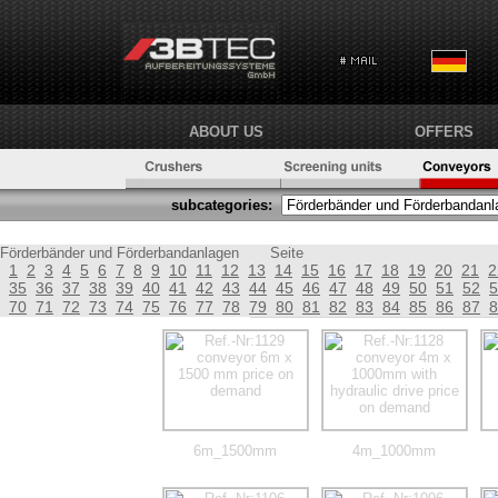
ABOUT US
OFFERS
subcategories:
Förderbänder und Förderbandanlagen
Seite
1
2
3
4
5
6
7
8
9
10
11
12
13
14
15
16
17
18
19
20
21
2
35
36
37
38
39
40
41
42
43
44
45
46
47
48
49
50
51
52
5
70
71
72
73
74
75
76
77
78
79
80
81
82
83
84
85
86
87
8
6m_1500mm
4m_1000mm