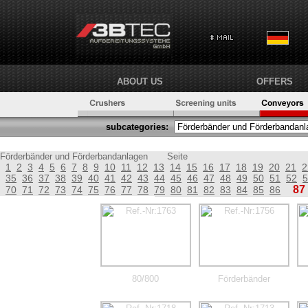
ABOUT US
OFFERS
subcategories:
Förderbänder und Förderbandanlagen
Seite
1
2
3
4
5
6
7
8
9
10
11
12
13
14
15
16
17
18
19
20
21
2
35
36
37
38
39
40
41
42
43
44
45
46
47
48
49
50
51
52
5
87
70
71
72
73
74
75
76
77
78
79
80
81
82
83
84
85
86
80/800
Förderbänder