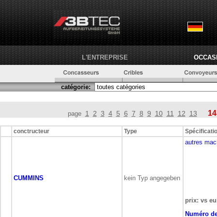
L'ENTREPRISE
OCCAS
catégorie:
14
1
2
3
4
5
6
7
8
9
10
11
12
13
page
conctructeur
Type
Spécificati
autres mac
CUMMINS
kein Typ angegeben
prix: vs eu
Numéro de