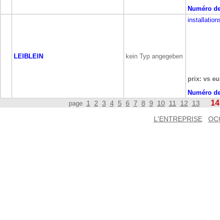
Numéro de
installation
LEIBLEIN
kein Typ angegeben
prix: vs eu
Numéro de
14
1
2
3
4
5
6
7
8
9
10
11
12
13
page
L'ENTREPRISE
OC