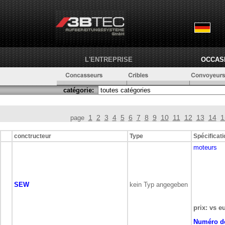
L'ENTREPRISE
OCCAS
catégorie:
1
2
3
4
5
6
7
8
9
10
11
12
13
14
1
page
conctructeur
Type
Spécificat
moteurs
SEW
kein Typ angegeben
prix: vs e
Numéro de