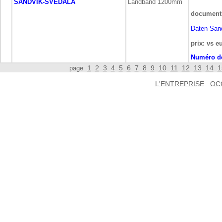
SANDVIK-SVEDALA
Landband 1200mm
document
Daten San
prix: vs e
Numéro de
1
2
3
4
5
6
7
8
9
10
11
12
13
14
1
page
L'ENTREPRISE
OC