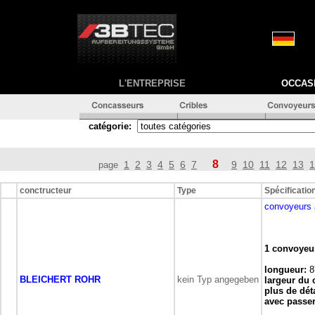
L'ENTREPRISE
OCCAS
catégorie:
8
1
2
3
4
5
6
7
9
10
11
12
13
1
page
conctructeur
Type
Spécificatio
convoyeurs 
1 convoyeur
longueur:
8
BLEICHERT ROHR
kein Typ angegeben
largeur du 
plus de déta
avec passer