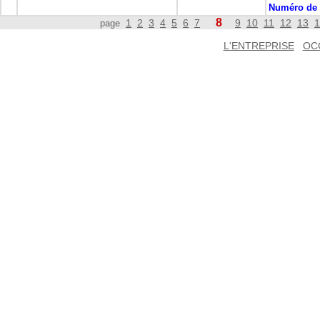
Numéro de 
8
1
2
3
4
5
6
7
9
10
11
12
13
1
page
L'ENTREPRISE
OC