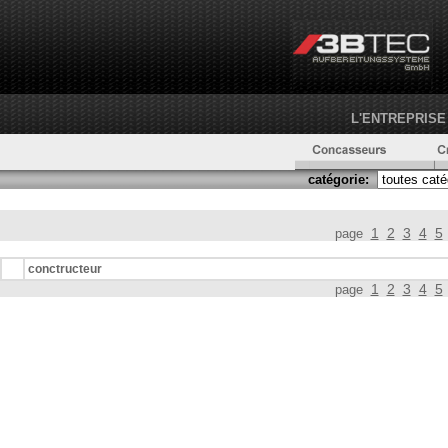
L'ENTREPRISE
catégorie:
1
2
3
4
5
page
conctructeur
1
2
3
4
5
page