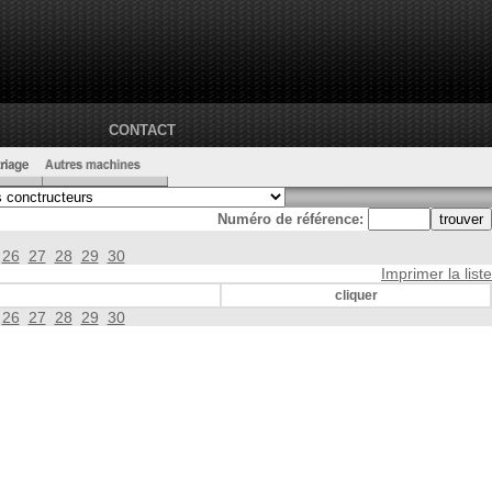
CONTACT
Numéro de référence:
26
27
28
29
30
Imprimer la liste
cliquer
26
27
28
29
30