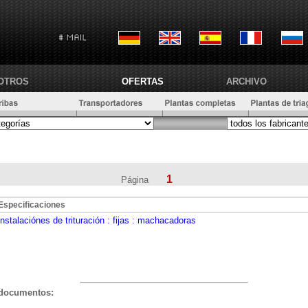
OTROS
OFERTAS
ARCHIVO
1
Página
Especificaciones
instalaciónes de trituración
: fijas
: machacadoras
documentos: