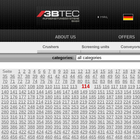
ABOUT US
OFFERS
categories:
1
2
3
4
5
6
7
8
9
10
11
12
13
14
15
16
17
18
19
Seite
35
36
37
38
39
40
41
42
43
44
45
46
47
48
49
50
51
52
5
70
71
72
73
74
75
76
77
78
79
80
81
82
83
84
85
86
87
8
114
105
106
107
108
109
110
111
112
113
115
116
117
118
119
1
140
141
142
143
144
145
146
147
148
149
150
151
152
153
154
155
175
176
177
178
179
180
181
182
183
184
185
186
187
188
189
190
210
211
212
213
214
215
216
217
218
219
220
221
222
223
224
225
245
246
247
248
249
250
251
252
253
254
255
256
257
258
259
260
280
281
282
283
284
285
286
287
288
289
290
291
292
293
294
295
315
316
317
318
319
320
321
322
323
324
325
326
327
328
329
330
350
351
352
353
354
355
356
357
358
359
360
361
362
363
364
365
385
386
387
388
389
390
391
392
393
394
395
396
397
398
399
400
420
421
422
423
424
425
426
427
428
429
430
431
432
433
434
435
455
456
457
458
459
460
461
462
463
464
465
466
467
468
469
470