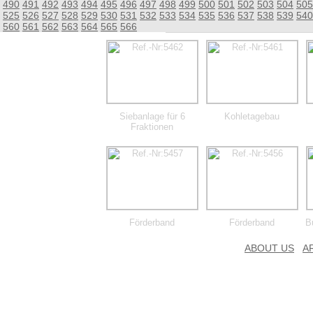
490
491
492
493
494
495
496
497
498
499
500
501
502
503
504
505
525
526
527
528
529
530
531
532
533
534
535
536
537
538
539
540
560
561
562
563
564
565
566
Siebanlage für 6
Kohletagebau
Fraktionen
Förderband
Förderband
B
ABOUT US
A