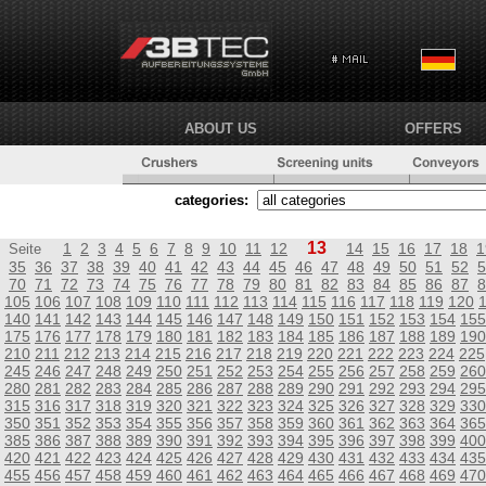
ABOUT US
OFFERS
categories:
13
1
2
3
4
5
6
7
8
9
10
11
12
14
15
16
17
18
1
Seite
35
36
37
38
39
40
41
42
43
44
45
46
47
48
49
50
51
52
5
70
71
72
73
74
75
76
77
78
79
80
81
82
83
84
85
86
87
8
105
106
107
108
109
110
111
112
113
114
115
116
117
118
119
120
140
141
142
143
144
145
146
147
148
149
150
151
152
153
154
155
175
176
177
178
179
180
181
182
183
184
185
186
187
188
189
190
210
211
212
213
214
215
216
217
218
219
220
221
222
223
224
225
245
246
247
248
249
250
251
252
253
254
255
256
257
258
259
260
280
281
282
283
284
285
286
287
288
289
290
291
292
293
294
295
315
316
317
318
319
320
321
322
323
324
325
326
327
328
329
330
350
351
352
353
354
355
356
357
358
359
360
361
362
363
364
365
385
386
387
388
389
390
391
392
393
394
395
396
397
398
399
400
420
421
422
423
424
425
426
427
428
429
430
431
432
433
434
435
455
456
457
458
459
460
461
462
463
464
465
466
467
468
469
470