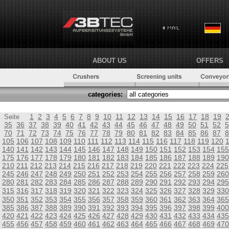
ABOUT US
OFFERS
categories:
1
2
3
4
5
6
7
8
9
10
11
12
13
14
15
16
17
18
19
Seite
35
36
37
38
39
40
41
42
43
44
45
46
47
48
49
50
51
52
5
70
71
72
73
74
75
76
77
78
79
80
81
82
83
84
85
86
87
8
105
106
107
108
109
110
111
112
113
114
115
116
117
118
119
120
140
141
142
143
144
145
146
147
148
149
150
151
152
153
154
155
175
176
177
178
179
180
181
182
183
184
185
186
187
188
189
190
210
211
212
213
214
215
216
217
218
219
220
221
222
223
224
225
245
246
247
248
249
250
251
252
253
254
255
256
257
258
259
260
280
281
282
283
284
285
286
287
288
289
290
291
292
293
294
295
315
316
317
318
319
320
321
322
323
324
325
326
327
328
329
330
350
351
352
353
354
355
356
357
358
359
360
361
362
363
364
365
385
386
387
388
389
390
391
392
393
394
395
396
397
398
399
400
420
421
422
423
424
425
426
427
428
429
430
431
432
433
434
435
455
456
457
458
459
460
461
462
463
464
465
466
467
468
469
470