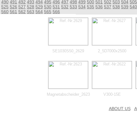
490
491
492
493
494
495
496
497
498
499
500
501
502
503
504
505
525
526
527
528
529
530
531
532
533
534
535
536
537
538
539
540
560
561
562
563
564
565
566
SE1030S50_2629
2_5D7000x2500
Magnetabscheider_2623
V300-15E
ABOUT US
A