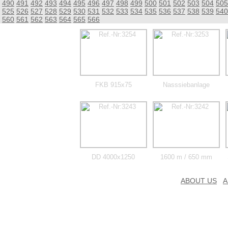
490
491
492
493
494
495
496
497
498
499
500
501
502
503
504
505
525
526
527
528
529
530
531
532
533
534
535
536
537
538
539
540
560
561
562
563
564
565
566
FKB 915x75
Nasssiebanlage
DD 4000x1250
1600 m / 650 mm
ABOUT US
A