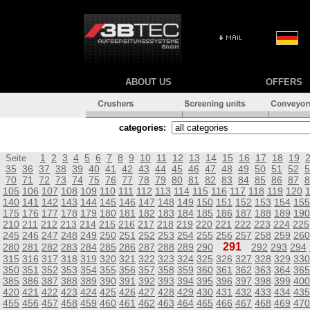
ABOUT US
OFFERS
categories:
1
2
3
4
5
6
7
8
9
10
11
12
13
14
15
16
17
18
19
Seite
35
36
37
38
39
40
41
42
43
44
45
46
47
48
49
50
51
52
5
70
71
72
73
74
75
76
77
78
79
80
81
82
83
84
85
86
87
8
105
106
107
108
109
110
111
112
113
114
115
116
117
118
119
120
140
141
142
143
144
145
146
147
148
149
150
151
152
153
154
155
175
176
177
178
179
180
181
182
183
184
185
186
187
188
189
190
210
211
212
213
214
215
216
217
218
219
220
221
222
223
224
225
245
246
247
248
249
250
251
252
253
254
255
256
257
258
259
260
291
280
281
282
283
284
285
286
287
288
289
290
292
293
294
315
316
317
318
319
320
321
322
323
324
325
326
327
328
329
330
350
351
352
353
354
355
356
357
358
359
360
361
362
363
364
365
385
386
387
388
389
390
391
392
393
394
395
396
397
398
399
400
420
421
422
423
424
425
426
427
428
429
430
431
432
433
434
435
455
456
457
458
459
460
461
462
463
464
465
466
467
468
469
470