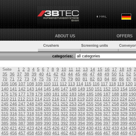
ABOUT US
OFFERS
categories:
1
2
3
4
5
6
7
8
9
10
11
12
13
14
15
16
17
18
19
Seite
35
36
37
38
39
40
41
42
43
44
45
46
47
48
49
50
51
52
5
70
71
72
73
74
75
76
77
78
79
80
81
82
83
84
85
86
87
8
105
106
107
108
109
110
111
112
113
114
115
116
117
118
119
120
140
141
142
143
144
145
146
147
148
149
150
151
152
153
154
155
175
176
177
178
179
180
181
182
183
184
185
186
187
188
189
190
210
211
212
213
214
215
216
217
218
219
220
221
222
223
224
225
245
246
247
248
249
250
251
252
253
254
255
256
257
258
259
260
280
281
282
283
284
285
286
287
288
289
290
291
292
293
294
295
315
316
317
318
319
320
321
322
323
324
325
326
327
328
329
330
350
351
352
353
354
355
356
357
358
359
360
361
362
363
364
365
385
386
387
388
389
390
391
392
393
394
395
396
397
398
399
400
420
421
422
423
424
425
426
427
428
429
430
431
432
433
434
435
455
456
457
458
459
460
461
462
463
464
465
466
467
468
469
470