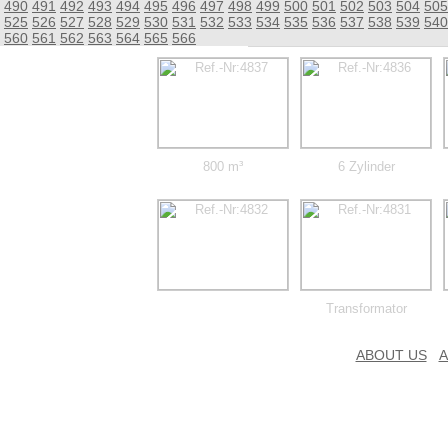
490
491
492
493
494
495
496
497
498
499
500
501
502
503
504
505
525
526
527
528
529
530
531
532
533
534
535
536
537
538
539
540
560
561
562
563
564
565
566
800 m³
6 Zylinder
Transformator
ABOUT US
A