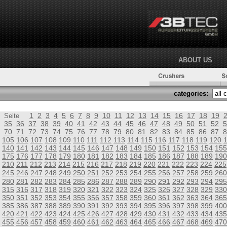
ABOUT US
categories:
1
2
3
4
5
6
7
8
9
10
11
12
13
14
15
16
17
18
19
Seite
35
36
37
38
39
40
41
42
43
44
45
46
47
48
49
50
51
52
5
70
71
72
73
74
75
76
77
78
79
80
81
82
83
84
85
86
87
8
105
106
107
108
109
110
111
112
113
114
115
116
117
118
119
120
140
141
142
143
144
145
146
147
148
149
150
151
152
153
154
155
175
176
177
178
179
180
181
182
183
184
185
186
187
188
189
190
210
211
212
213
214
215
216
217
218
219
220
221
222
223
224
225
245
246
247
248
249
250
251
252
253
254
255
256
257
258
259
260
280
281
282
283
284
285
286
287
288
289
290
291
292
293
294
295
315
316
317
318
319
320
321
322
323
324
325
326
327
328
329
330
350
351
352
353
354
355
356
357
358
359
360
361
362
363
364
365
385
386
387
388
389
390
391
392
393
394
395
396
397
398
399
400
420
421
422
423
424
425
426
427
428
429
430
431
432
433
434
435
455
456
457
458
459
460
461
462
463
464
465
466
467
468
469
470