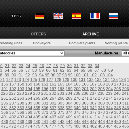
OFFERS
ARCHIVE
Manufacturer:
20
21
22
23
24
25
26
27
28
29
30
31
32
33
34
3
54
55
56
57
58
59
60
61
62
63
64
65
66
67
68
69
8
89
90
91
92
93
94
95
96
97
98
99
100
101
102
103
104
121
122
123
124
125
126
127
128
129
130
131
132
133
134
135
136
156
157
158
159
160
161
162
163
164
165
166
167
168
169
170
171
191
192
193
194
195
196
197
198
199
200
201
202
203
204
205
206
226
227
228
229
230
231
232
233
234
235
236
237
238
239
240
241
261
262
263
264
265
266
267
268
269
270
271
272
273
274
275
276
296
297
298
299
300
301
302
303
304
305
306
307
308
309
310
311
331
332
333
334
335
336
337
338
339
340
341
342
343
344
345
346
366
367
368
369
370
371
372
373
374
375
376
377
378
379
380
381
401
402
403
404
405
406
407
408
409
410
411
412
413
414
415
416
436
437
438
439
440
441
442
443
444
445
446
447
448
449
450
451
471
472
473
474
475
476
477
478
479
480
481
482
483
484
485
486