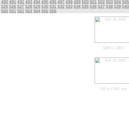
490
491
492
493
494
495
496
497
498
499
500
501
502
503
504
505
525
526
527
528
529
530
531
532
533
534
535
536
537
538
539
540
560
561
562
563
564
565
566
6000 x 1800
100 m / 650 mm