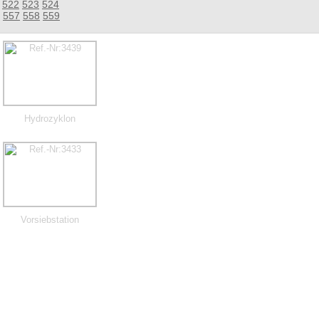
522
523
524
557
558
559
Hydrozyklon
Vorsiebstation