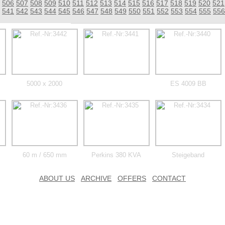
506
507
508
509
510
511
512
513
514
515
516
517
518
519
520
521
541
542
543
544
545
546
547
548
549
550
551
552
553
554
555
556
5000 x 2000
ES 4009 BB
60 m / 650 mm
Perkins 380 KVA
Steigeband
ABOUT US
ARCHIVE
OFFERS
CONTACT