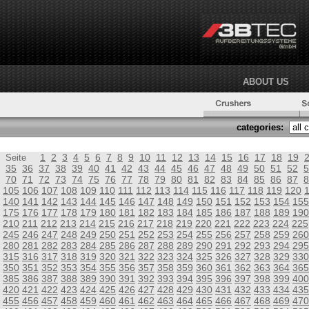
ABOUT US
categories:
1
2
3
4
5
6
7
8
9
10
11
12
13
14
15
16
17
18
19
Seite
35
36
37
38
39
40
41
42
43
44
45
46
47
48
49
50
51
52
5
70
71
72
73
74
75
76
77
78
79
80
81
82
83
84
85
86
87
8
105
106
107
108
109
110
111
112
113
114
115
116
117
118
119
120
140
141
142
143
144
145
146
147
148
149
150
151
152
153
154
155
175
176
177
178
179
180
181
182
183
184
185
186
187
188
189
190
210
211
212
213
214
215
216
217
218
219
220
221
222
223
224
225
245
246
247
248
249
250
251
252
253
254
255
256
257
258
259
260
280
281
282
283
284
285
286
287
288
289
290
291
292
293
294
295
315
316
317
318
319
320
321
322
323
324
325
326
327
328
329
330
350
351
352
353
354
355
356
357
358
359
360
361
362
363
364
365
385
386
387
388
389
390
391
392
393
394
395
396
397
398
399
400
420
421
422
423
424
425
426
427
428
429
430
431
432
433
434
435
455
456
457
458
459
460
461
462
463
464
465
466
467
468
469
470