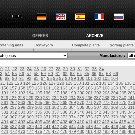
OFFERS
ARCHIVE
Manufacturer:
20
21
22
23
24
25
26
27
28
29
30
31
32
33
34
3
54
55
56
57
58
59
60
61
62
63
64
65
66
67
68
69
8
89
90
91
92
93
94
95
96
97
98
99
100
101
102
103
104
121
122
123
124
125
126
127
128
129
130
131
132
133
134
135
136
156
157
158
159
160
161
162
163
164
165
166
167
168
169
170
171
191
192
193
194
195
196
197
198
199
200
201
202
203
204
205
206
226
227
228
229
230
231
232
233
234
235
236
237
238
239
240
241
261
262
263
264
265
266
267
268
269
270
271
272
273
274
275
276
296
297
298
299
300
301
302
303
304
305
306
307
308
309
310
311
331
332
333
334
335
336
337
338
339
340
341
342
343
344
345
346
366
367
368
369
370
371
372
373
374
375
376
377
378
379
380
381
401
402
403
404
405
406
407
408
409
410
411
412
413
414
415
416
436
437
438
439
440
441
442
443
444
445
446
447
448
449
450
451
471
472
473
474
475
476
477
478
479
480
481
482
483
484
485
486