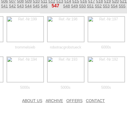
506
507
508
509
510
511
512
513
514
515
516
517
518
519
520
521
547
541
542
543
544
545
546
548
549
550
551
552
553
554
555
trommelsieb
robotracgrobstueck
6000s
5000s
5000s
5000s
ABOUT US
ARCHIVE
OFFERS
CONTACT