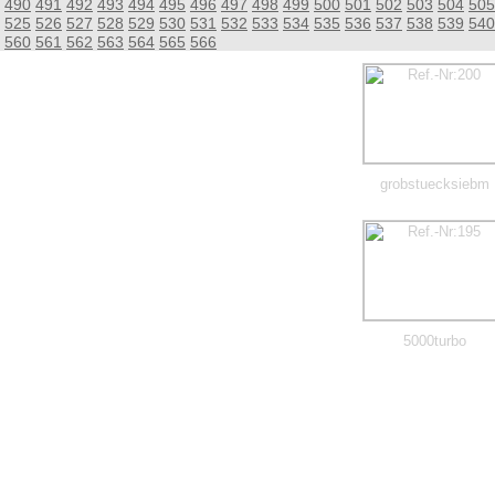
490
491
492
493
494
495
496
497
498
499
500
501
502
503
504
505
525
526
527
528
529
530
531
532
533
534
535
536
537
538
539
540
560
561
562
563
564
565
566
grobstuecksiebm
5000turbo