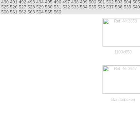
490
491
492
493
494
495
496
497
498
499
500
501
502
503
504
505
525
526
527
528
529
530
531
532
533
534
535
536
537
538
539
540
560
561
562
563
564
565
566
1100x650
Bandbrücken