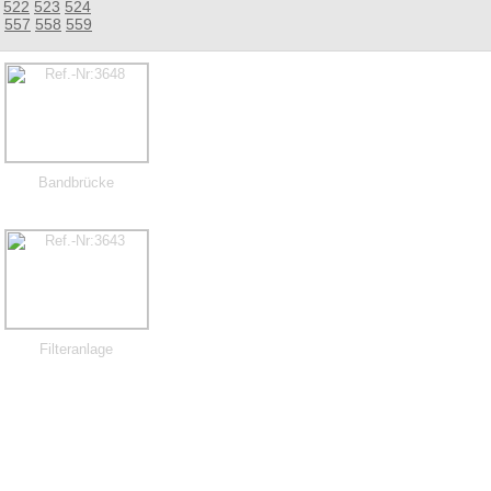
522
523
524
557
558
559
Bandbrücke
Filteranlage