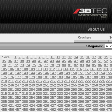
ABOUT US
categories:
1
2
3
4
5
6
7
8
9
10
11
12
13
14
15
16
17
18
19
Seite
35
36
37
38
39
40
41
42
43
44
45
46
47
48
49
50
51
52
5
70
71
72
73
74
75
76
77
78
79
80
81
82
83
84
85
86
87
8
105
106
107
108
109
110
111
112
113
114
115
116
117
118
119
120
140
141
142
143
144
145
146
147
148
149
150
151
152
153
154
155
175
176
177
178
179
180
181
182
183
184
185
186
187
188
189
190
210
211
212
213
214
215
216
217
218
219
220
221
222
223
224
225
245
246
247
248
249
250
251
252
253
254
255
256
257
258
259
260
280
281
282
283
284
285
286
287
288
289
290
291
292
293
294
295
315
316
317
318
319
320
321
322
323
324
325
326
327
328
329
330
350
351
352
353
354
355
356
357
358
359
360
361
362
363
364
365
385
386
387
388
389
390
391
392
393
394
395
396
397
398
399
400
420
421
422
423
424
425
426
427
428
429
430
431
432
433
434
435
455
456
457
458
459
460
461
462
463
464
465
466
467
468
469
470