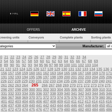
OFFERS
ARCHIVE
Manufacturer:
20
21
22
23
24
25
26
27
28
29
30
31
32
33
34
3
54
55
56
57
58
59
60
61
62
63
64
65
66
67
68
69
8
89
90
91
92
93
94
95
96
97
98
99
100
101
102
103
104
121
122
123
124
125
126
127
128
129
130
131
132
133
134
135
136
156
157
158
159
160
161
162
163
164
165
166
167
168
169
170
171
191
192
193
194
195
196
197
198
199
200
201
202
203
204
205
206
226
227
228
229
230
231
232
233
234
235
236
237
238
239
240
241
265
261
262
263
264
266
267
268
269
270
271
272
273
274
275
296
297
298
299
300
301
302
303
304
305
306
307
308
309
310
311
331
332
333
334
335
336
337
338
339
340
341
342
343
344
345
346
366
367
368
369
370
371
372
373
374
375
376
377
378
379
380
381
401
402
403
404
405
406
407
408
409
410
411
412
413
414
415
416
436
437
438
439
440
441
442
443
444
445
446
447
448
449
450
451
471
472
473
474
475
476
477
478
479
480
481
482
483
484
485
486