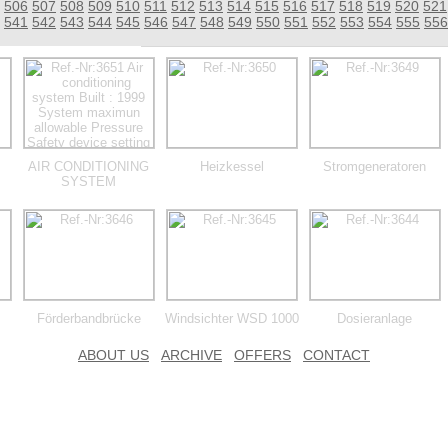
506
507
508
509
510
511
512
513
514
515
516
517
518
519
520
521
541
542
543
544
545
546
547
548
549
550
551
552
553
554
555
556
AIR CONDITIONING
Heizkessel
Stromgeneratoren
SYSTEM
Förderbandbrücke
Windsichter WSD 1000
Dosieranlage
ABOUT US
ARCHIVE
OFFERS
CONTACT