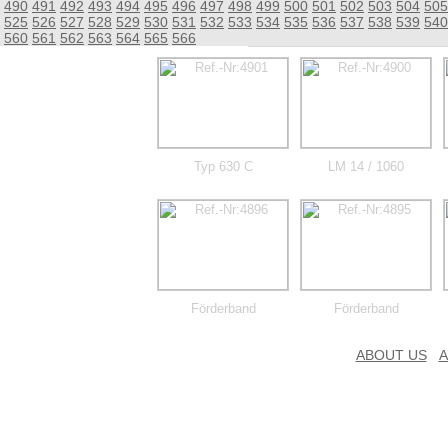
490
491
492
493
494
495
496
497
498
499
500
501
502
503
504
505
525
526
527
528
529
530
531
532
533
534
535
536
537
538
539
540
560
561
562
563
564
565
566
Typ 630 C
LM 14 / 1060
Förderband
Förderband
ABOUT US
A