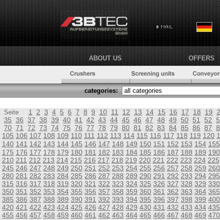
ABOUT US
OFFERS
categories:
1
2
3
4
5
6
7
8
9
10
11
12
13
14
15
16
17
18
19
Seite
35
36
37
38
39
40
41
42
43
44
45
46
47
48
49
50
51
52
5
70
71
72
73
74
75
76
77
78
79
80
81
82
83
84
85
86
87
8
105
106
107
108
109
110
111
112
113
114
115
116
117
118
119
120
140
141
142
143
144
145
146
147
148
149
150
151
152
153
154
155
175
176
177
178
179
180
181
182
183
184
185
186
187
188
189
190
210
211
212
213
214
215
216
217
218
219
220
221
222
223
224
225
245
246
247
248
249
250
251
252
253
254
255
256
257
258
259
260
280
281
282
283
284
285
286
287
288
289
290
291
292
293
294
295
315
316
317
318
319
320
321
322
323
324
325
326
327
328
329
330
350
351
352
353
354
355
356
357
358
359
360
361
362
363
364
365
385
386
387
388
389
390
391
392
393
394
395
396
397
398
399
400
420
421
422
423
424
425
426
427
428
429
430
431
432
433
434
435
455
456
457
458
459
460
461
462
463
464
465
466
467
468
469
470